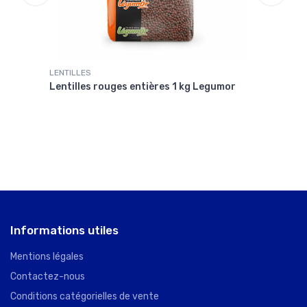
LENTILLES
POIS
Lentilles rouges entières 1 kg Legumor
Pois
Informations utiles
Mentions légales
Contactez-nous
Conditions catégorielles de vente