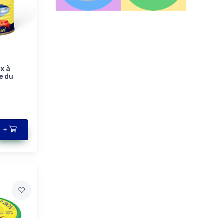
x à
e du
+