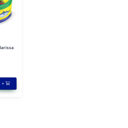
Harissa
+