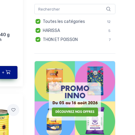
Toutes les catégories
12
HARISSA
5
140 g
n
THON ET POISSON
7
+