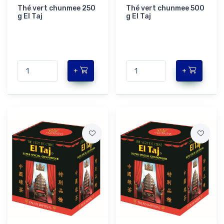
Thé vert chunmee 250
Thé vert chunmee 500
g El Taj
g El Taj
+
+