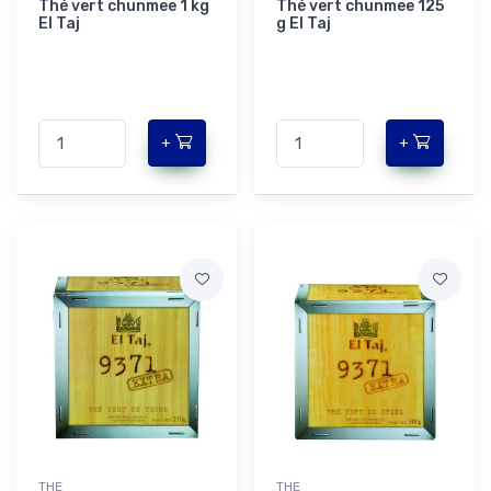
Thé vert chunmee 1 kg
Thé vert chunmee 125
El Taj
g El Taj
+
+
THE
THE