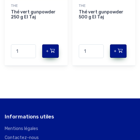
THE
THE
Thé vert gunpowder
Thé vert gunpowder
250 g El Taj
500 g El Taj
+
+
Informations utiles
Mentions légales
Contactez-nous