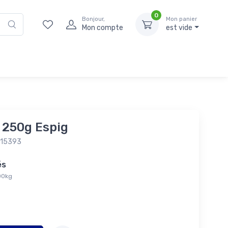
0
Bonjour,
Mon panier
Mon compte
est vide
 250g Espig
015393
tés
,00kg