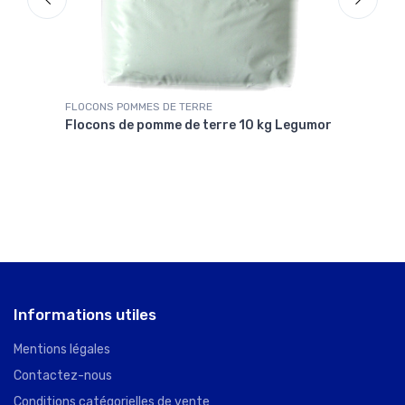
FLOCONS POMMES DE TERRE
FLOC
umor
Flocons de pomme de terre 10 kg Legumor
Floc
Informations utiles
Mentions légales
Contactez-nous
Conditions catégorielles de vente