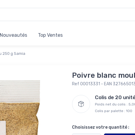
Nouveautés
Top Ventes
u 250 g Samia
Poivre blanc mou
Ref 00013331 - EAN 32766501
Colis de 20 uni
Poids net du colis : 5,
Colis par palette : 100
Choisissez votre quantité :