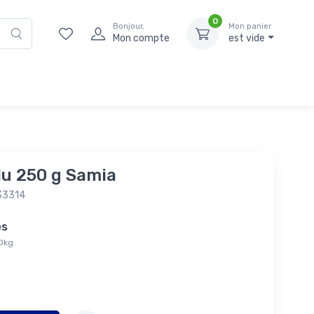
0
Bonjour,
Mon panier
Mon compte
est vide
lu 250 g Samia
33314
tés
00kg