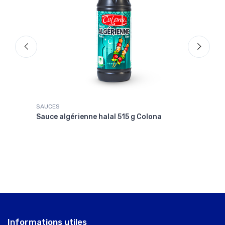
SAUCES
SAUC
Sauce algérienne halal 515 g Colona
Sauc
Informations utiles