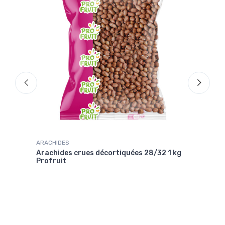
ARACHIDES
SPEC
Arachides crues décortiquées 28/32 1 kg
Céré
Profruit