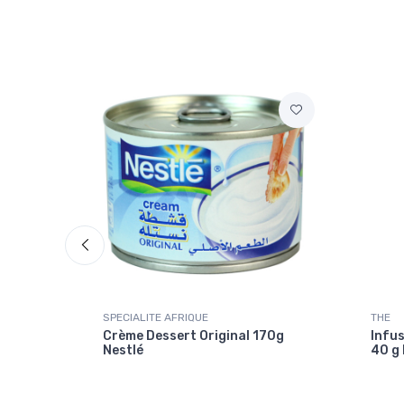
SPECIALITE AFRIQUE
THE
0g
Crème Dessert Original 170g
Infus
Nestlé
40 g