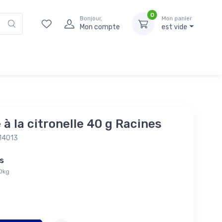
0
Bonjour,
Mon panier
Mon compte
est vide
 à la citronelle 40 g Racines
14013
tés
40kg