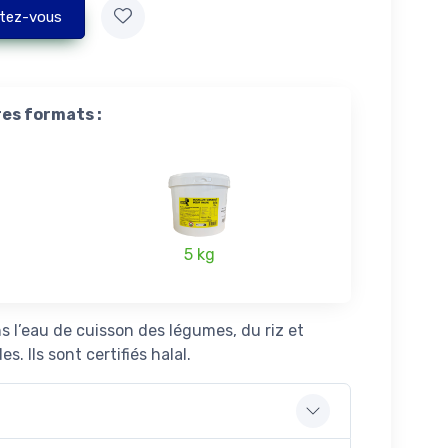
tez-vous
res formats :
5 kg
ns l’eau de cuisson des légumes, du riz et
. Ils sont certifiés halal.