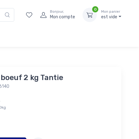
0
Bonjour,
Mon panier
Mon compte
est vide
 boeuf 2 kg Tantie
16140
és
00kg