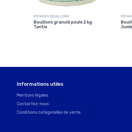
POTAGES BOUILLONS
POTAG
 kg
Bouillons granulé poule 2 kg
Bouil
Tantie
Jum
Informations utiles
Mentions légales
Contactez-nous
Conditions catégorielles de vente