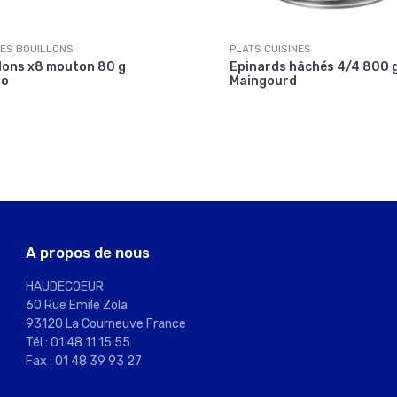
ES BOUILLONS
PLATS CUISINES
lons x8 mouton 80 g
Epinards hâchés 4/4 800 
bo
Maingourd
A propos de nous
HAUDECOEUR
60 Rue Emile Zola
93120 La Courneuve France
Tél : 01 48 11 15 55
Fax : 01 48 39 93 27