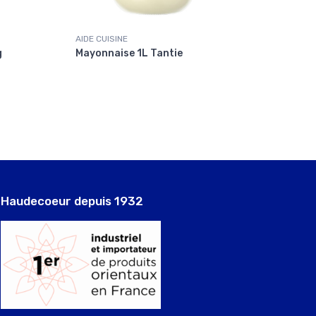
AIDE CUISINE
POTAGE
g
Mayonnaise 1L Tantie
Bouil
Haudecoeur depuis 1932