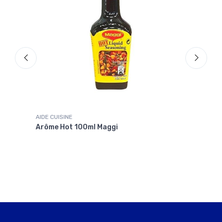
AIDE CUISINE
SAUC
Arôme Hot 100ml Maggi
Sauc