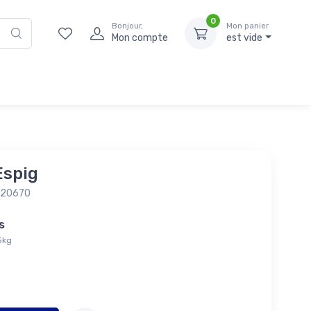
0
Bonjour,
Mon panier
Mon compte
est vide
Espig
020670
tés
75kg