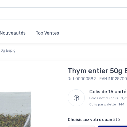
Nouveautés
Top Ventes
50g Espig
Thym entier 50g 
Ref 00000882 - EAN 3102870
Colis de 15 uni
Poids net du colis : 0,
Colis par palette : 144
Choisissez votre quantité :