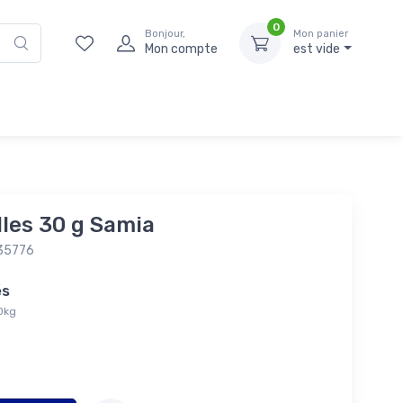
0
Bonjour,
Mon panier
Mon compte
est vide
lles 30 g Samia
35776
tés
60kg