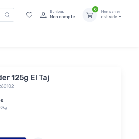
0
Bonjour,
Mon panier
Mon compte
est vide
er 125g El Taj
260102
tés
,00kg