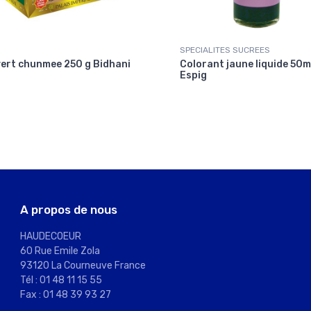
SPECIALITES SUCREES
ert chunmee 250 g Bidhani
Colorant jaune liquide 50m
Espig
A propos de nous
HAUDECOEUR
60 Rue Emile Zola
93120 La Courneuve France
Tél : 01 48 11 15 55
Fax : 01 48 39 93 27