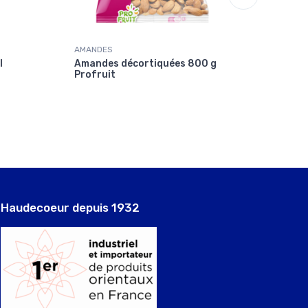
AMANDES
THE
l
Amandes décortiquées 800 g
Thé v
Profruit
Malik
Haudecoeur depuis 1932