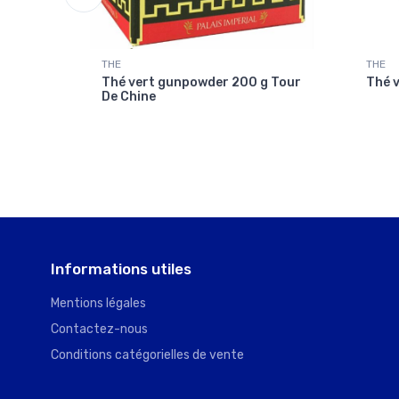
THE
THE
ière
Thé vert gunpowder 200 g Tour
Thé v
De Chine
Informations utiles
Mentions légales
Contactez-nous
Conditions catégorielles de vente