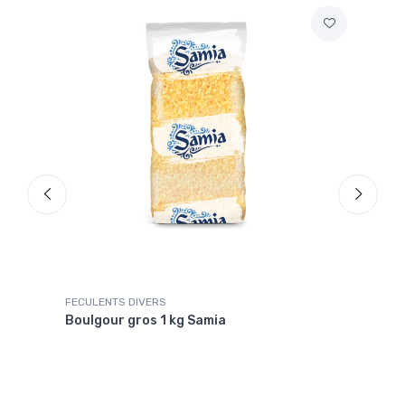
FECULENTS DIVERS
FECU
Boulgour gros 1 kg Samia
Boul