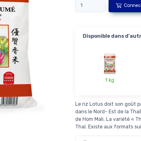
Connec
Disponible dans d'aut
1 kg
Le riz Lotus doit son goût par
dans le Nord- Est de la Thaïl
de Hom Mali. La variété « Th
Thaï. Existe aux formats sui