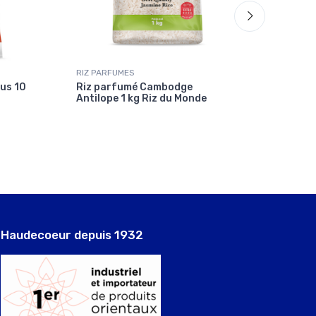
RIZ PARFUMES
RIZ PA
us 10
Riz parfumé Cambodge
Riz P
Antilope 1 kg Riz du Monde
Haudecoeur depuis 1932