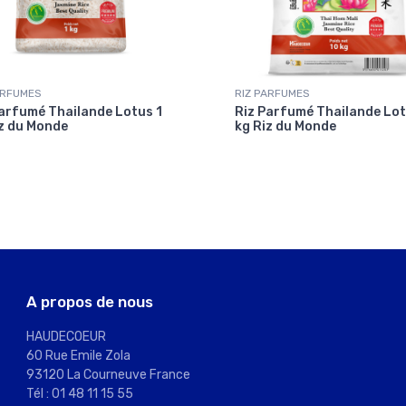
ARFUMES
RIZ PARFUMES
arfumé Thailande Lotus 1
Riz Parfumé Thailande Lot
z du Monde
kg Riz du Monde
A propos de nous
HAUDECOEUR
60 Rue Emile Zola
93120 La Courneuve France
Tél : 01 48 11 15 55