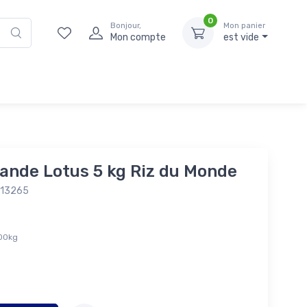
0
Bonjour,
Mon panier
Mon compte
est vide
lande Lotus 5 kg Riz du Monde
013265
és
,00kg