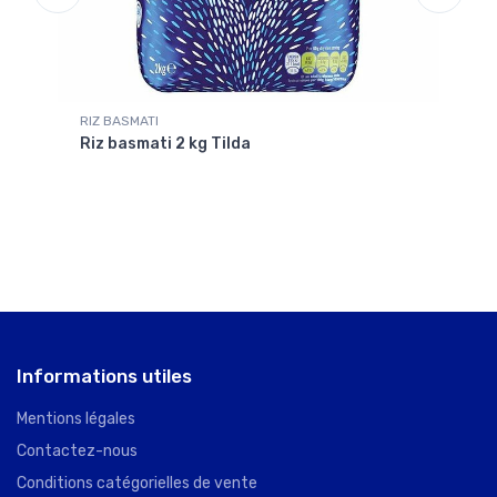
RIZ BASMATI
RIZ 
Riz basmati 2 kg Tilda
Riz 
Informations utiles
Mentions légales
Contactez-nous
Conditions catégorielles de vente