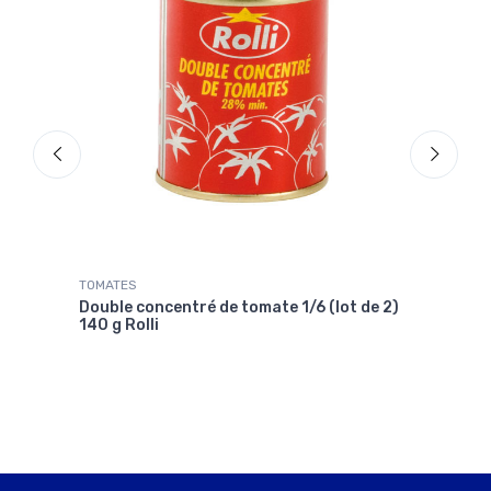
TOMATES
THON
Double concentré de tomate 1/6 (lot de 2)
Thon
140 g Rolli
du C