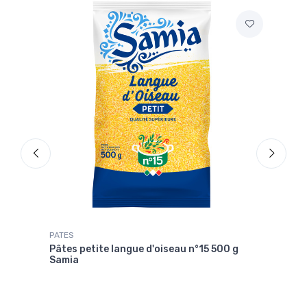
PATES
PATE
 g
Pâtes petite langue d'oiseau n°15 500 g
Pâte
Samia