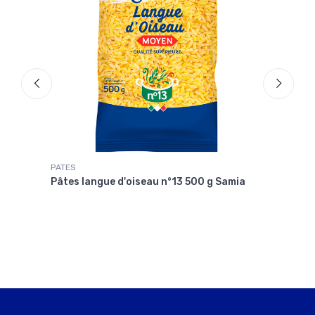
PATES
THON
 g
Pâtes langue d'oiseau n°13 500 g Samia
Thon
du C