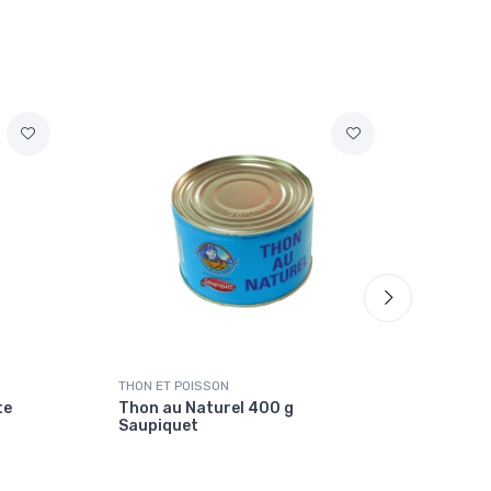
THON ET POISSON
THON E
te
Thon au Naturel 400 g
Thon 
Saupiquet
400g 