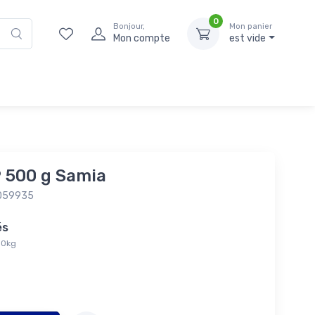
0
Bonjour,
Mon panier
Mon compte
est vide
9 500 g Samia
059935
tés
,00kg