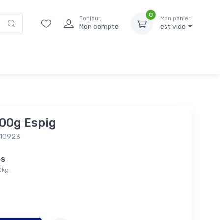
0
Bonjour,
Mon panier
Mon compte
est vide
00g Espig
010923
tés
00kg