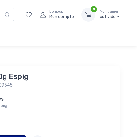
0
Bonjour,
Mon panier
Mon compte
est vide
0g Espig
009545
tés
,00kg