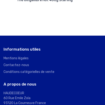
Thé Gingembre Hot 400g Starling
Biss
Informations utiles
Mentions légales
Contactez-nous
Conditions catégorielles de vente
A propos de nous
HAUDECOEUR
60 Rue Emile Zola
93120 La Courneuve France