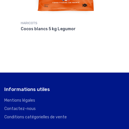
HARICOTS
HARI
Cocos blancs 5 kg Legumor
Coco
Informations utiles
Mentions légales
Contactez-nous
Conditions catégorielles de vente