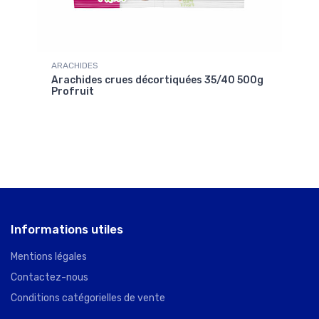
ARACHIDES
RIZ 
nes
Arachides crues décortiquées 35/40 500g
Riz 
Profruit
Informations utiles
Mentions légales
Contactez-nous
Conditions catégorielles de vente