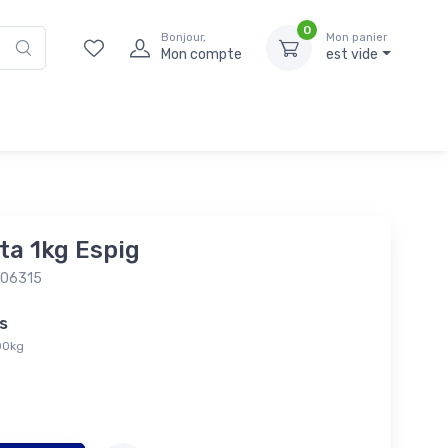
0
Bonjour,
Mon panier
Mon compte
est vide
ta 1kg Espig
006315
tés
,00kg