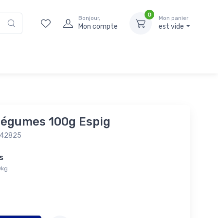
0
Bonjour,
Mon panier
Mon compte
est vide
légumes 100g Espig
042825
tés
0kg