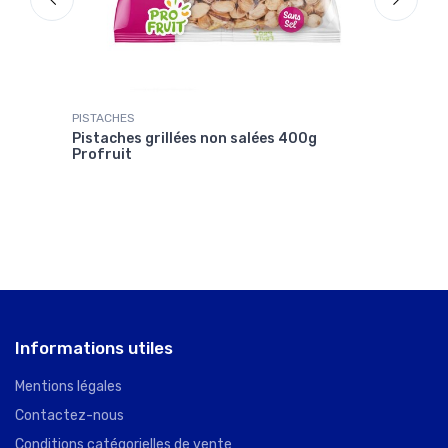
PISTACHES
PRUN
ruit
Pistaches grillées non salées 400g
Prun
Profruit
Pru
Informations utiles
Mentions légales
Contactez-nous
Conditions catégorielles de vente