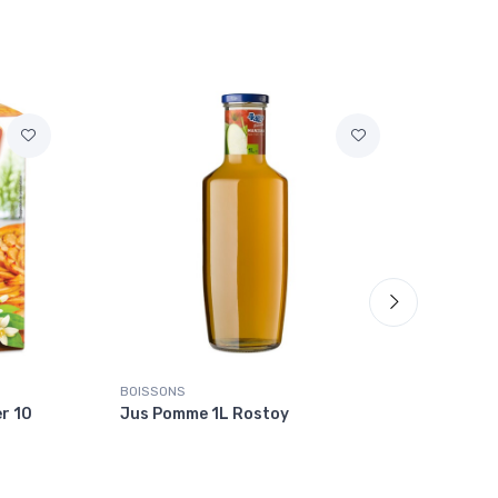
BOISSONS
BOISS
r 10
Jus Pomme 1L Rostoy
Nectar