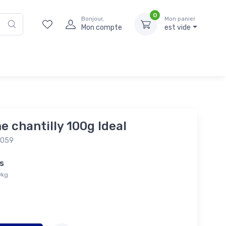
0
Bonjour,
Mon panier
Mon compte
est vide
 chantilly 100g Ideal
6059
tés
0kg