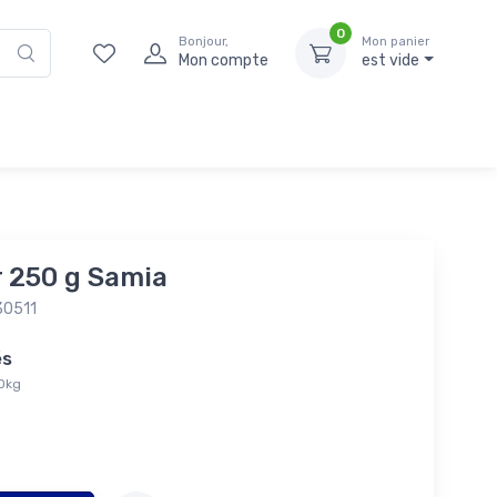
0
Bonjour,
Mon panier
Mon compte
est vide
r 250 g Samia
30511
tés
00kg